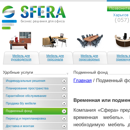
Мебель для
Мебель для
Мебель для
Мебель 
руководителя
персонала
переговорных
приемну
Удобные услуги
Подменный фонд
Главная
/ Подменный ф
Индивидуальные решения
Планирование пространства
Гарантийное обслуживание
Временная или подмен
Продажа б/у мебели
Компания «Сфера» пре
Подменный фонд
временная мебель».
Переезд и перепланировка
необходимую мебель д
Доставка и монтаж