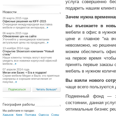
услуга совершенно бе
подарить нашим клиент
Новости
Зачем нужна временна
26 марта 2015 года
Офисные решения на KIFF-2015
Очередная международная выставка
Вы въезжаете в нов
мебели и предметов интерьера...
»
мебели в офис в нужном
06 марта 2015 года
Обновление цен на сайте
цене и главное "на в
Уточняйте у менеджеров компании
актуальные цены на продукцию...
»
невозможно, но решени
13 ноября 2014 года
можем обеспечить офис
Открытие Showroom компании "Новый
стиль"
на первое время чтобы
Наши клиенты теперь могут воотчию
увидеть все новинки корпусной офисной
принять первые заказы о
мебели...
»
07 апреля 2014 года
мебель в нужном количе
Меган или Базис + Era в подарок!
Серии мебели Megan и Bazis это приятные
сюрпризы и хорошие впечатления от
Вы взяли нового сотр
покупки...
»
чаще всего пользуются 
Подписаться
Читать больше
+
Подменный фонд — эт
состоянии, данная услу
География работы
оптимальные бизнес ре
Мы работаем в городах:
Харьков
Киев
Полтава
Одесса
Сумы