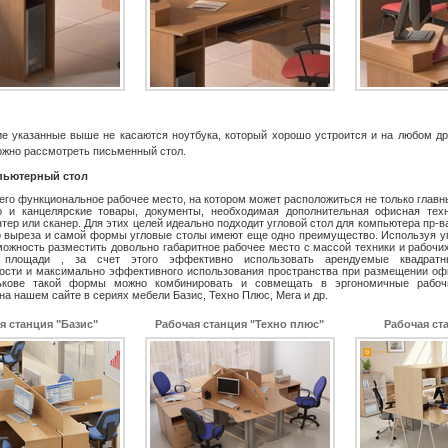
е указанные выше не касаются ноутбука, который хорошо устроится и на любом др
ожно рассмотреть письменный стол.
пьютерный стол
его функциональное рабочее место, на котором может расположиться не только главн
о и канцелярские товары, документы, необходимая дополнительная офисная техн
тер или сканер. Для этих целей идеально подходит
угловой стол для компьютера пр-ва 
о выреза и самой формы угловые столы имеют еще одно преимущество. Используя у
можность разместить довольно габаритное рабочее место с массой техники и рабочи
 площади , за счет этого эффективно использовать арендуемые квадрат
ости и максимально эффективного использования пространства при размещении о
ькове такой формы можно комбинировать и совмещать в эргономичные рабочи
на нашем сайте в сериях мебели Базис, Техно Плюс, Мега и др.
я станция "Базис"
Рабочая станция "Техно плюс"
Рабочая ст