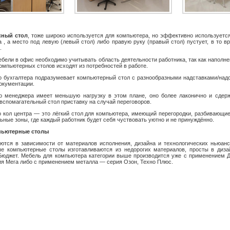
ный стол
, тоже широко используется для компьютера, но эффективно используетс
 , а место под левую (левый стол) либо правую руку (правый стол) пустует, в то в
.
бели в офис необходимо учитывать область деятельности работника, так как наполне
омпьютерных столов исходят из потребностей в работе.
о бухгалтера
подразумевает компьютерный стол с разнообразными надставками/над
окументации.
о менеджера
имеет меньшую нагрузку в этом плане, оно более лаконично и сдерж
вспомагательный стол приставку на случай переговоров.
 кол центра
— это лёгкий стол для компьютера, имеющий перегородки, разбивающи
ьные зоны, где каждый работник будет себя чуствовать уютно и не принуждённо.
пьютерные столы
ются в зависимости от материалов исполнения, дизайна и технологических ньюанс
е компьютерные столы изготавливаются из недорогих материалов, просты в диза
 Бюджет. Мебель для компьютера категории выше производится уже с применением 
я Мега либо с применением металла — серия Озон, Техно Плюс.