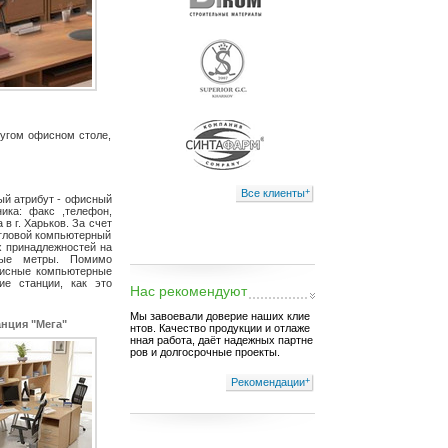
угом офисном столе,
Все клиенты
+
ый атрибут - офисный
ика: факс ,телефон,
в г. Харьков. За счет
гловой компьютерный
х принадлежностей на
ные метры. Помимо
фисные компьютерные
е станции, как это
Нас рекомендуют
Мы завоевали доверие наших клие
анция "Мега"
нтов. Качество продукции и отлаже
нная работа, даёт надежных партне
ров и долгосрочные проекты.
Рекомендации
+