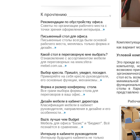
К прочтению
Рекомендации по обустройству офиса
Советы по организации рабочего места с
точки зрения оформления интерьера...
»
Письменный стол для офиса
Письменные столы всегда были основой
Комплектующи
рабочего места, менялась только форма и
как вариант м
дизайн...
»
Какой стол в переговорную мне выбрать?
Угловой ком
Ознакомление с ассортиментом мебели
для переговорных на www.sfera-
Это прежде вс
mebel.com.ua...
»
компьютер, н
возможно прин
Выбор кресла. Пришёл, увидел, посидел.
эргономичног
Примеряйте на себя кресло руководителя,
стол есть воз
его основные функции, механизмы...
»
минимальной
функциональн
Форма и размер конференц- стола
столы в Хар
Все грани выбора формы стола для
представлено 
переговоров в ваш офис...
»
Дизайн мебели в кабинет директора
Рабоча
Класификация мебели в кабинет
руководителя, направления в дизайне и его
особенности...
»
Bazis лучше чем Budget
Мебель для офиса "Базис" и "Бюджет". Всё
познаётся в сравнении....
»
Интерьер в кабинете руководителя
Интерьер будущего кабинета не только