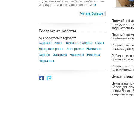
подчеркнёт величие мебели в кабинете но
и придаст чувство завершённости...
»
Читать больше
+
Прямой офис
площадь стола
задействовать
География работы
При выборе ме
Мы работаем в городах:
особенности к
Харьков
Киев
Полтава
Одесса
Сумы
Рабочее мест
Днепропетровск
Запорожье
Николаев
полками для д
Херсон
Житомир
Чернигов
Винница
Рабочее мест
должно иметь 
Черкассы
Рабочее место
на индивидуал
Цены на ком
Цены варьиру
Более дешевы
серии Базис,
например сери