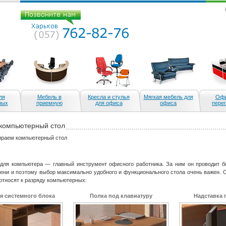
ля
Мебель в
Кресла и стулья
Мягкая мебель для
Офи
ных
приемную
для офиса
офиса
пере
компьютерный стол
ираем компьютерный стол
 для компьютера — главный инструмент офисного работника. За ним он проводит б
ени и поэтому выбор максимально удобного и функционального стола очень важен. 
относят к разряду компьютерных:
я системного блока
Полка под клавиатуру
Надставка 