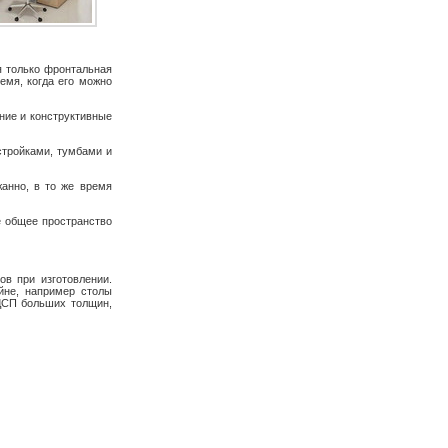
я только фронтальная
ремя, когда его можно
ние и конструктивные
стройками, тумбами и
анно, в то же время
е общее пространство
ов при изготовлении.
йне, например столы
ДСП больших толщин,