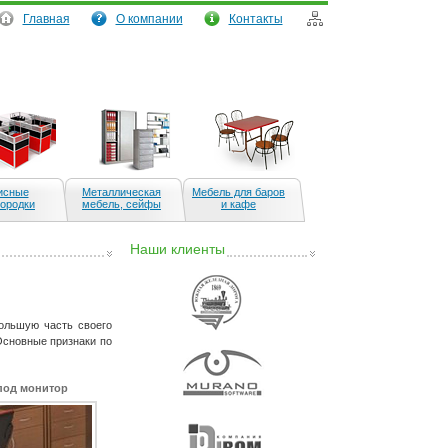
Главная
О компании
Контакты
сные
Металлическая
Мебель для баров
городки
мебель, сейфы
и кафе
Наши клиенты
ольшую часть своего
Основные признаки по
под монитор